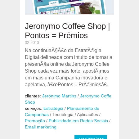
Jeronymo Coffee Shop |
Pontos = Prémios
02.2013
Na continuaÃ§Ã£o da EstratÃ©gia
Digital delineada com intuito de tornar a
presenÃ§a online da Jeronymo Coffee
Shop cada vez mais forte, apostÃ¡mos
em mais uma Campanha inovadora e
apelativa, â€œPontos = PrÃ©miosâ€.
clientes:
Jerónimo Martins
/
Jeronymo Coffe
Shop
serviços:
Estratégia
/
Planeamento de
Campanhas
/ Tecnologia / Aplicações /
Promoção
/
Publicidade em Redes Sociais
/
Email marketing