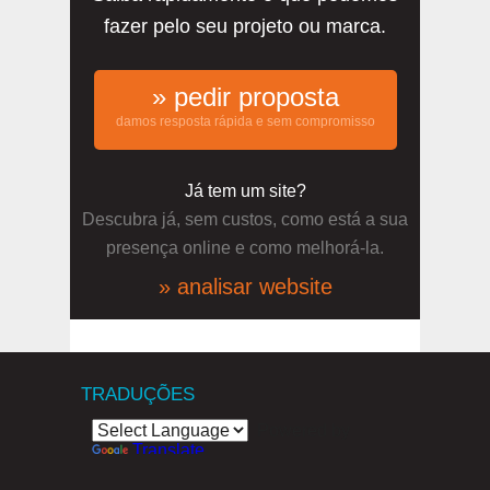
fazer pelo seu projeto ou marca.
» pedir proposta
damos resposta rápida e sem compromisso
Já tem um site?
Descubra já, sem custos, como está a sua
presença online e como melhorá-la.
» analisar website
TRADUÇÕES
Powered by
Translate