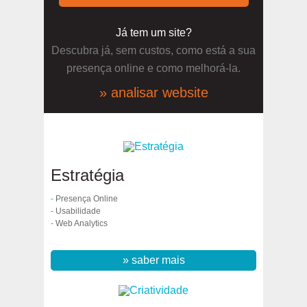
Já tem um site?
Descubra já, sem custos, como está a sua
presença online e como melhorá-la.
» analisar website
Estratégia
-
Presença Online
-
Usabilidade
-
Web Analytics
» saber mais