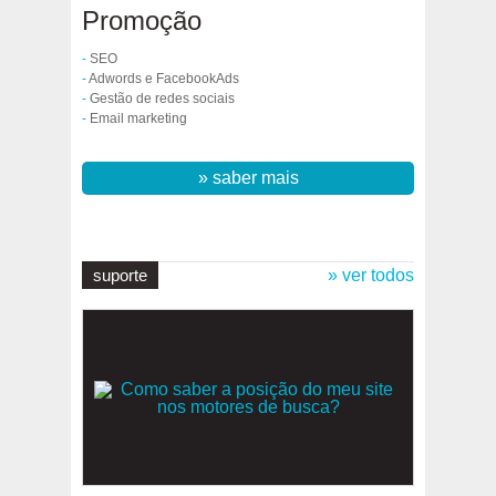
Promoção
-
SEO
-
Adwords e FacebookAds
-
Gestão de redes sociais
-
Email marketing
» saber mais
suporte
» ver todos