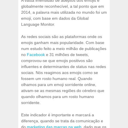
A vasta imensidão de adeptos dos emojis é
globalmente reconhecível, a tal ponto que em
2014, a palavra mais utilizada no mundo foi um
emoji, com base em dados da Global
Language Monitor.
As redes sociais são as plataformas onde os
emojis ganham mais popularidade. Com base
num estudo feito a meio milhão de publicações
no
Facebook
e 31 milhões de tweets,
comprovou-se que emojis positivos são
influentes e determinantes de status nas redes
sociais. Nós reagimos aos emojis como se
fossem um rosto humano real. Quando
olhamos para um emoji sorridente online,
ativam-se as mesmas regiões do cérebro que
quando olhamos para um rosto humano
sorridente.
Este indicador é importante e marcará a
diferença, quando se trata da comunicação e
do
marketing das marcas na web
, dado que os