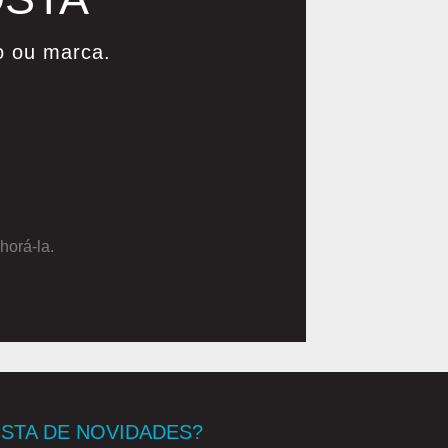
o ou marca.
horá-la.
STA DE NOVIDADES?