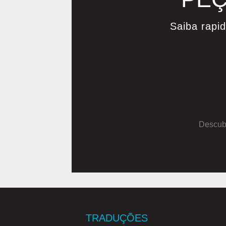
Saiba rapi
Descubr
TRADUÇÕES