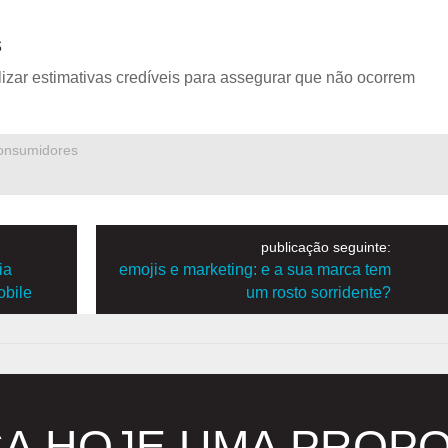
s
lizar estimativas credíveis para assegurar que não ocorrem
consumidores
publicação seguinte:
ia
emojis e marketing: e a sua marca tem
obile
um rosto sorridente?
A HOJE UMA PROP