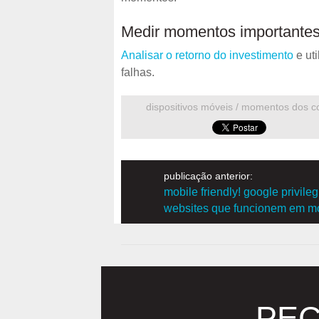
Medir momentos importante
Analisar o retorno do investimento
e uti
falhas.
dispositivos móveis / momentos dos 
publicação anterior:
mobile friendly! google privileg
websites que funcionem em m
PEÇ