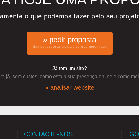
damente o que podemos fazer pelo seu projet
» pedir proposta
damos resposta rápida e sem compromisso
Já tem um site?
a já, sem custos, como está a sua presença online e como mel
» analisar website
CONTACTE-NOS
GO