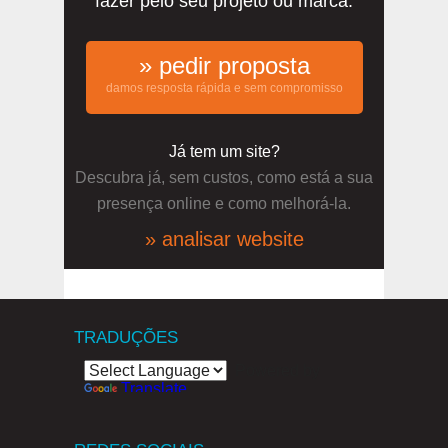
fazer pelo seu projeto ou marca.
» pedir proposta
damos resposta rápida e sem compromisso
Já tem um site?
Descubra já, sem custos, como está a sua
presença online e como melhorá-la.
» analisar website
TRADUÇÕES
Powered by
Translate