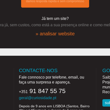
damos resposta rápida e sem compromisso
Já tem um site?
a já, sem custos, como está a sua presença online e como mel
» analisar website
CONTACTE-NOS
GO
Fale connosco por telefone, email, ou
Saib
faça uma surpresa e apareça.
Proj
mund
91 847 55 75
+351
Rece
geral@curiosidade.pt
su
Depois de 9 anos em
LISBOA
(Santos, Bairro