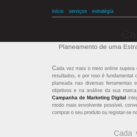
início
»
serviços
»
estratégia
»
plano de
Ca
Planeamento de uma Estrat
C
ada vez mais o meio online supera 
resultados, e por isso é fundamenta
planeada nas diversas ferramentas 
objetivos e na análise da sua marca
Campanha de Marketing Digital
inte
modo mais envolvente possível, conve
comprar o seu produto ou registar-se no
Cada v