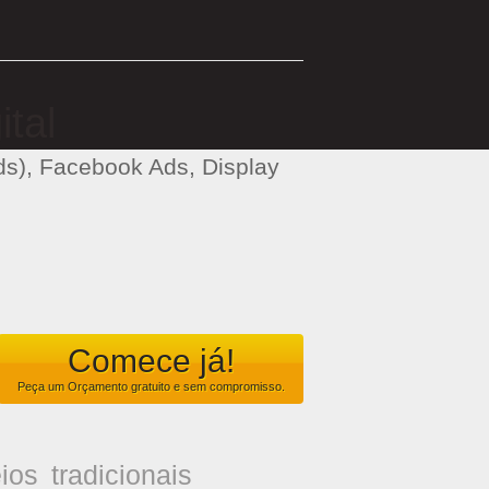
tal
ds), Facebook Ads, Display
Comece já!
Peça um Orçamento
gratuito
e
sem compromisso
.
os tradicionais