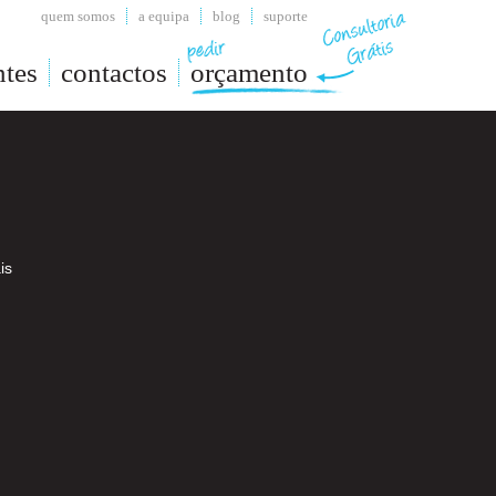
quem somos
a equipa
blog
suporte
ntes
contactos
orçamento
is