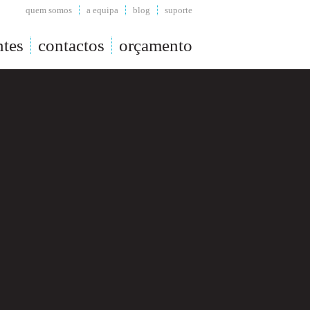
quem somos
a equipa
blog
suporte
ntes
contactos
orçamento