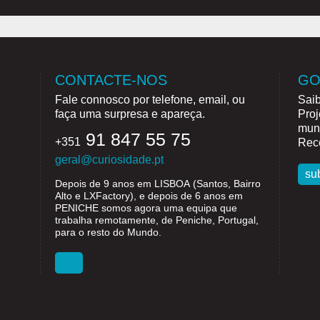
CONTACTE-NOS
GO
Fale connosco por telefone, email, ou
Saib
faça uma surpresa e apareça.
Proj
mund
91 847 55 75
+351
Rece
geral@curiosidade.pt
su
Depois de 9 anos em
LISBOA
(Santos, Bairro
Alto e LXFactory), e depois de 6 anos em
PENICHE
somos agora uma equipa que
trabalha remotamente, de Peniche, Portugal,
para o resto do Mundo.