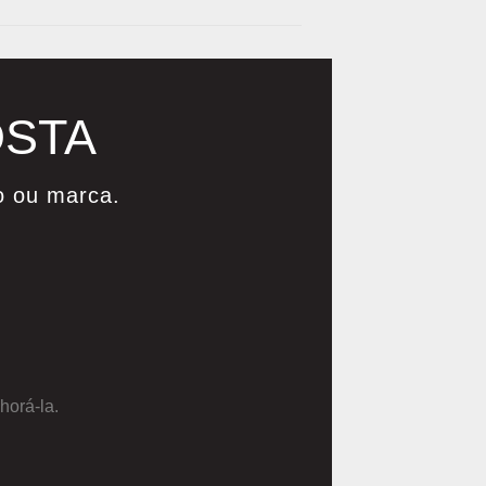
OSTA
o ou marca.
horá-la.