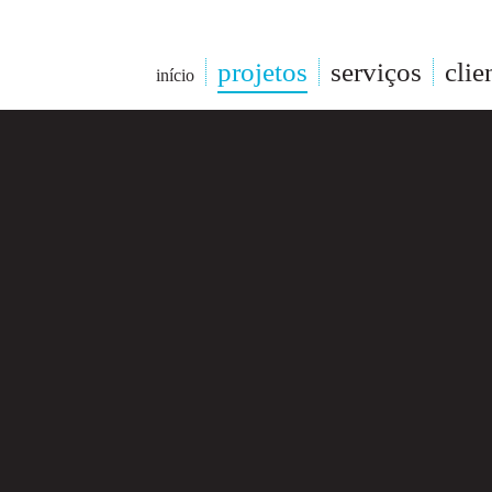
projetos
serviços
clie
início