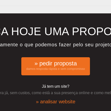
A HOJE UMA PROP
damente o que podemos fazer pelo seu projet
» pedir proposta
damos resposta rápida e sem compromisso
Já tem um site?
a já, sem custos, como está a sua presença online e como mel
» analisar website