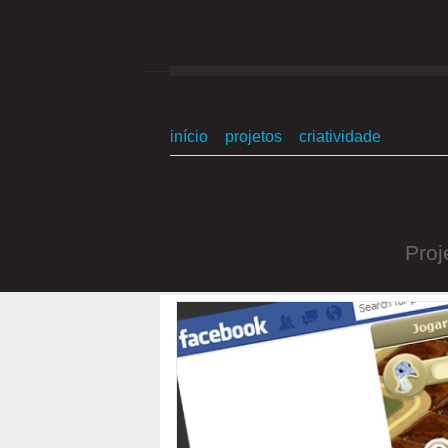
início
»
projetos
»
criatividade
»
arte pa
Proj