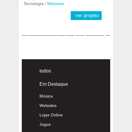
Tecnologia /
Websites
ver projeto
«
1
2
3
4
5
6
7
8
9
10
»
todos
Em Destaque
Música
Websites
Lojas Online
Jogos