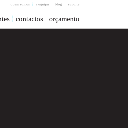
quem somos
a equipa
blog
suporte
ntes
contactos
orçamento