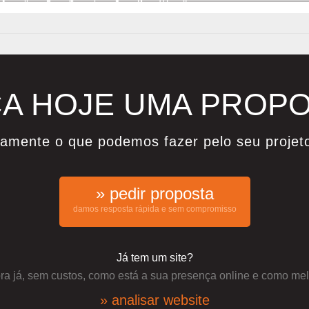
3
4
5
6
7
8
9
10
»
A HOJE UMA PROP
damente o que podemos fazer pelo seu projet
» pedir proposta
damos resposta rápida e sem compromisso
Já tem um site?
a já, sem custos, como está a sua presença online e como mel
» analisar website