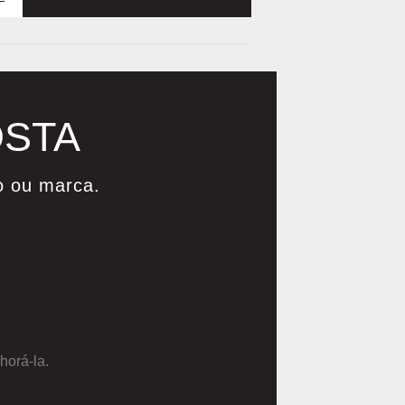
OSTA
o ou marca.
horá-la.