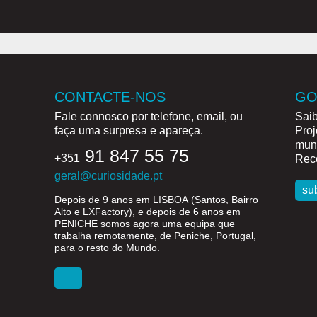
CONTACTE-NOS
GO
Fale connosco por telefone, email, ou
Saib
faça uma surpresa e apareça.
Proj
mund
91 847 55 75
+351
Rece
geral@curiosidade.pt
su
Depois de 9 anos em
LISBOA
(Santos, Bairro
Alto e LXFactory), e depois de 6 anos em
PENICHE
somos agora uma equipa que
trabalha remotamente, de Peniche, Portugal,
para o resto do Mundo.