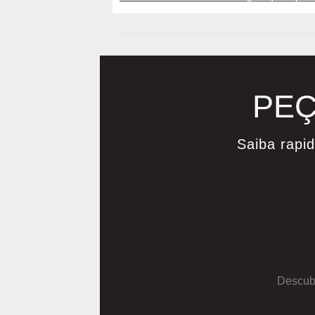
«
1
2
PEÇ
Saiba rapi
Descubr