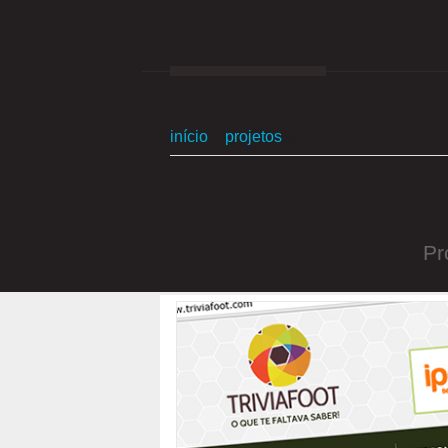
início
»
projetos
»
criatividade
Pr