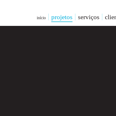
projetos
serviços
clie
início