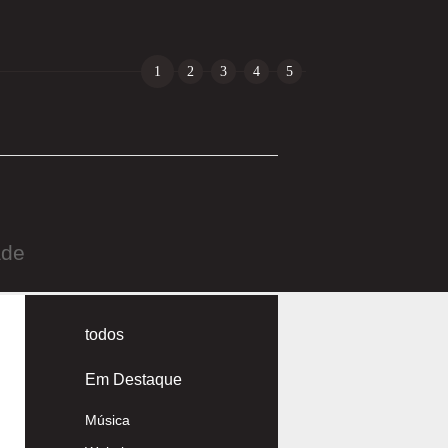
1
2
3
4
5
ade
todos
Em Destaque
Música