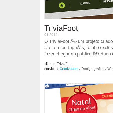
TriviaFoot
01.2014
O TriviaFoot Ã© um projeto criado
site, em portuguÃªs, total e excl
fazer chegar ao publico â€œtudo o
cliente:
TriviaFoot
serviços:
Criatividade
/ Design gráfico / We