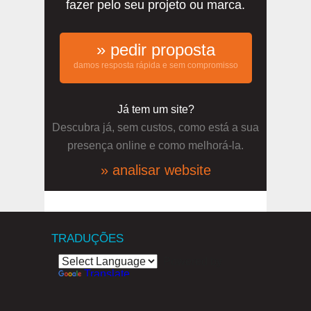
fazer pelo seu projeto ou marca.
» pedir proposta
damos resposta rápida e sem compromisso
Já tem um site?
Descubra já, sem custos, como está a sua
presença online e como melhorá-la.
» analisar website
TRADUÇÕES
Powered by
Translate