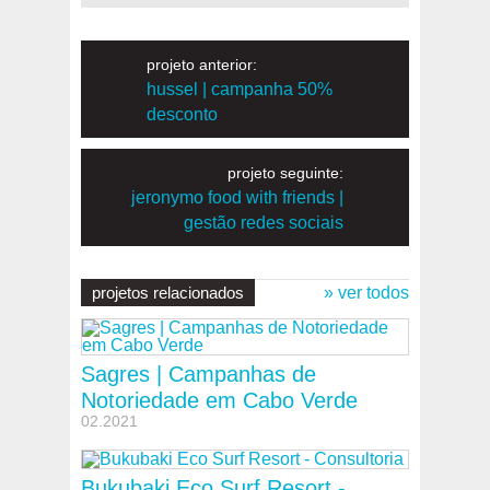
projeto anterior:
hussel | campanha 50%
desconto
projeto seguinte:
jeronymo food with friends |
gestão redes sociais
projetos relacionados
» ver todos
Sagres | Campanhas de
Notoriedade em Cabo Verde
02.2021
Bukubaki Eco Surf Resort -