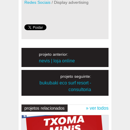
Redes Sociais
/ Display advertising
projeto anterior:
nevis | loja online
projeto seguinte:
bukubaki eco surf resort -
consultoria
projetos relacionados
» ver todos