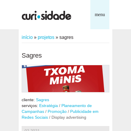
menu
início
»
projetos
»
sagres
Sagres
cliente:
Sagres
serviços:
Estratégia
/
Planeamento de
Campanhas
/
Promoção
/
Publicidade em
Redes Sociais
/ Display advertising
02.2021