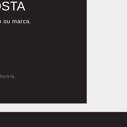
OSTA
o ou marca.
horá-la.