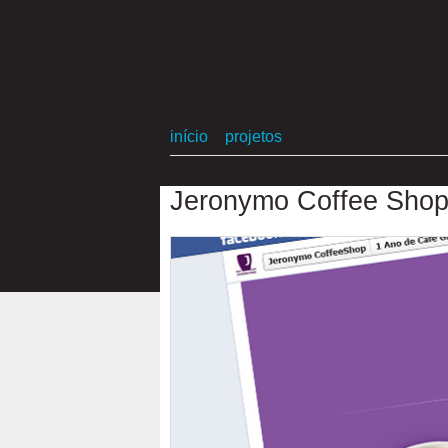
início
»
projetos
»
jeronymo coffee shop
Jeronymo Coffee Shop