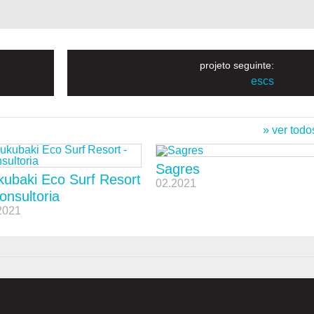
projeto seguinte:
escs
» ver todo
Sagres
kubaki Eco Surf Resort
02.2021
onsultoria
2021