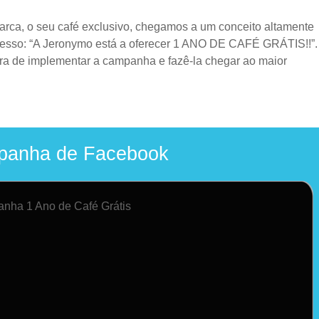
rca, o seu café exclusivo, chegamos a um conceito altamente
ucesso: “A Jeronymo está a oferecer 1 ANO DE CAFÉ GRÁTIS!!”.
ira de implementar a campanha e fazê-la chegar ao maior
anha de Facebook