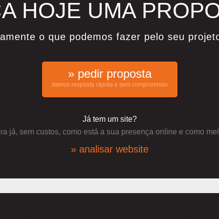
A HOJE UMA PROP
damente o que podemos fazer pelo seu projet
» pedir proposta
damos resposta rápida e sem compromisso
Já tem um site?
a já, sem custos, como está a sua presença online e como mel
» analisar website