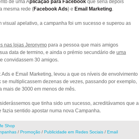
ento de uma A
plicação para Facebook
que seria depois
ta mesma rede (
Facebook Ads
) e
Email Marketing
.
visual apelativo, a campanha foi um sucesso e superou as
is nas lojas Jeronymo
para a pessoa que mais amigos
 sua data de termino, e ainda o prémio secundário de
uma
ue convidassem 30 amigos.
Ads e Email Marketing, levou a que os níveis de envolvimento
 se multiplicassem dezenas de vezes, passando por exemplo,
ara mais de 3000 em menos de mês.
iderássemos que tinha sido um sucesso, acreditávamos que a
 e fazia sentido apostar numa nova Campanha.
fe Shop
mpanhas
/
Promoção
/
Publicidade em Redes Sociais
/
Email