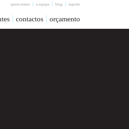
quem somos
a equipa
blog
suporte
ntes
contactos
orçamento