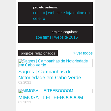
projeto anterior:
celeiro | website e loja online do
celeiro
projeto seguinte:
zoe films | website 2015
projetos relacionados
» ver todos
Sagres | Campanhas de
Notoriedade em Cabo Verde
02.2021
MIMOSA - LEITEEBOOOOM
02.2021