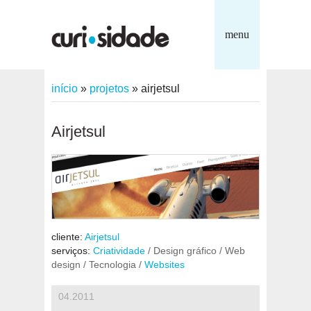
menu
início
»
projetos
»
airjetsul
Airjetsul
cliente:
Airjetsul
serviços:
Criatividade
/ Design gráfico / Web
design / Tecnologia /
Websites
04.2011