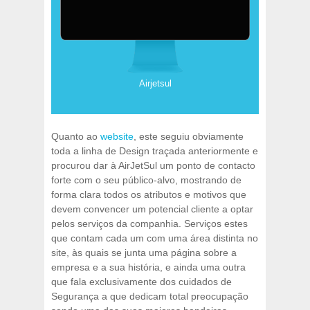
Airjetsul
Quanto ao
website
, este seguiu obviamente
toda a linha de Design traçada anteriormente e
procurou dar à AirJetSul um ponto de contacto
forte com o seu público-alvo, mostrando de
forma clara todos os atributos e motivos que
devem convencer um potencial cliente a optar
pelos serviços da companhia. Serviços estes
que contam cada um com uma área distinta no
site, às quais se junta uma página sobre a
empresa e a sua história, e ainda uma outra
que fala exclusivamente dos cuidados de
Segurança a que dedicam total preocupação