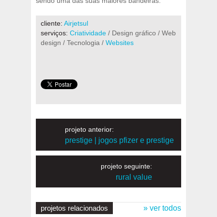
sendo uma das suas maiores bandeiras.
cliente:
Airjetsul
serviços:
Criatividade
/ Design gráfico / Web
design / Tecnologia /
Websites
projeto anterior:
prestige | jogos pfizer e prestige
projeto seguinte:
rural value
projetos relacionados
» ver todos