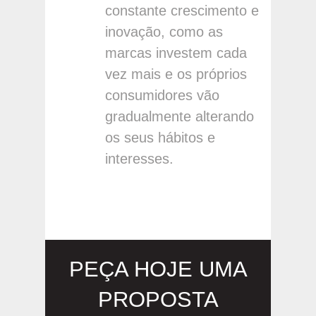
constante crescimento e
inovação, como as
marcas investem cada
vez mais e os próprios
consumidores vão
gradualmente alterando
os seus hábitos e
interesses.
PEÇA HOJE UMA
PROPOSTA