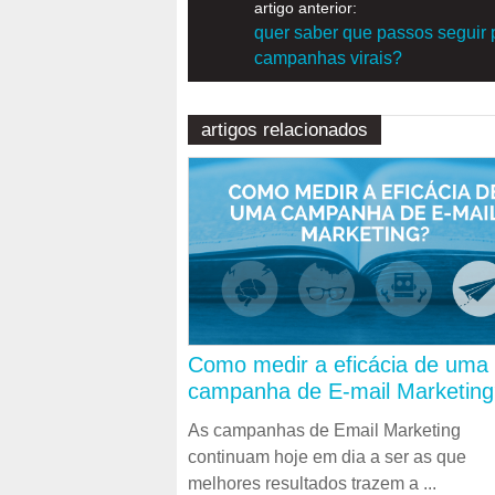
artigo anterior:
quer saber que passos seguir 
campanhas virais?
artigos relacionados
Como medir a eficácia de uma
campanha de E-mail Marketin
As campanhas de Email Marketing
continuam hoje em dia a ser as que
melhores resultados trazem a ...