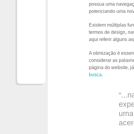
possua uma navegação
potenciando uma nov
Existem múltiplas f
termos de design, na
aqui referir alguns a
A otimização é essen
considerar as palavr
página do website, j
busca
.
“...
expe
uma 
acer