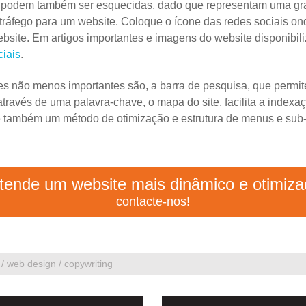
o podem também ser esquecidas, dado que representam uma gra
tráfego para um website. Coloque o ícone das redes sociais on
ite. Em artigos importantes e imagens do website disponibil
ciais
.
es não menos importantes são, a barra de pesquisa, que permi
através de uma palavra-chave, o mapa do site, facilita a indexa
é também um método de otimização e estrutura de menus e su
tende um website mais dinâmico e otimiz
contacte-nos!
s / web design / copywriting