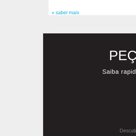
» saber mais
PEÇ
Saiba rapi
Descubr