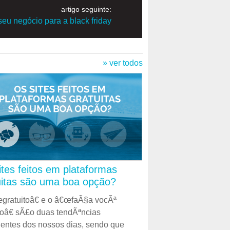
artigo seguinte:
eu negócio para a black friday
» ver todos
ites feitos em plataformas
uitas são uma boa opção?
gratuitoâ€ e o â€œfaÃ§a vocÃª
â€ sÃ£o duas tendÃªncias
entes dos nossos dias, sendo que