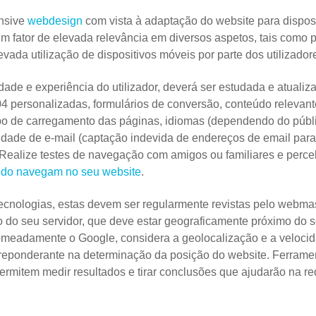
onsive
webdesign
com vista à adaptação do website para disposi
m fator de elevada relevância em diversos aspetos, tais como
vada utilização de dispositivos móveis por parte dos utilizadore
ade e experiência do utilizador, deverá ser estudada e atualiz
04 personalizadas, formulários de conversão, conteúdo relevant
o de carregamento das páginas, idiomas (dependendo do públi
acidade de e-mail (captação indevida de endereços de email p
. Realize testes de navegação com amigos ou familiares e perc
ando navegam no seu website
.
tecnologias, estas devem ser regularmente revistas pelo webmas
o do seu servidor, que deve estar geograficamente próximo do s
meadamente o Google, considera a geolocalização e a velocid
reponderante na determinação da posição do website. Ferrame
permitem medir resultados e tirar conclusões que ajudarão na re