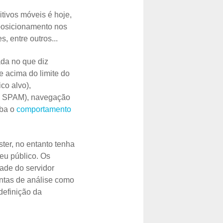
tivos móveis é hoje,
 posicionamento nos
s, entre outros...
ada no que diz
e acima do limite do
co alvo),
ara SPAM), navegação
eba o
comportamento
ter, no entanto tenha
eu público. Os
ade do servidor
ntas de análise como
definição da