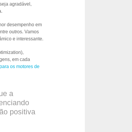
seja agradável,
a.
elhor desempenho em
entre outros. Vamos
âmico e interessante.
imization),
agens, em cada
para os motores de
ue a
tenciando
o positiva