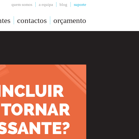
quem somos
a equipa
blog
suporte
ntes
contactos
orçamento