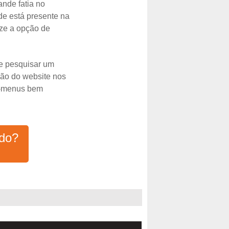
nde fatia no
de está presente na
ize a opção de
te pesquisar um
ção do website nos
b-menus bem
ado?