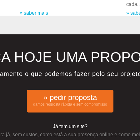
cada..
» saber mais
» sab
A HOJE UMA PROP
damente o que podemos fazer pelo seu projet
» pedir proposta
damos resposta rápida e sem compromisso
Já tem um site?
a já, sem custos, como está a sua presença online e como mel