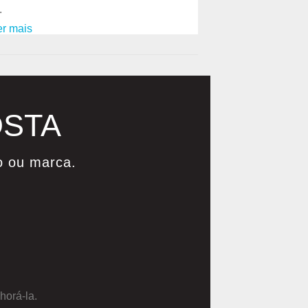
.
er mais
OSTA
o ou marca.
horá-la.