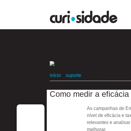
início
»
suporte
»
como medir a eficác
Como medir a eficácia
As campanhas de Emai
nível de eficácia e 
relevantes e analisar
melhorar.