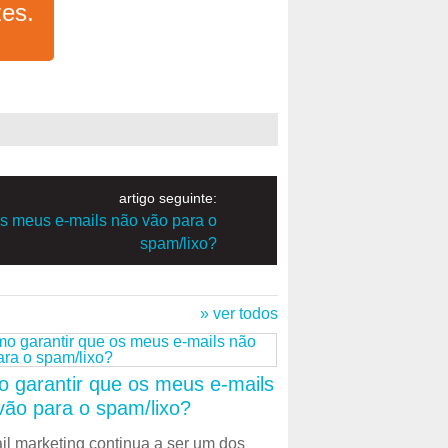
es.
artigo seguinte:
os meus e-mails não vão para o
spam/lixo?
» ver todos
 garantir que os meus e-mails
vão para o spam/lixo?
il marketing continua a ser um dos