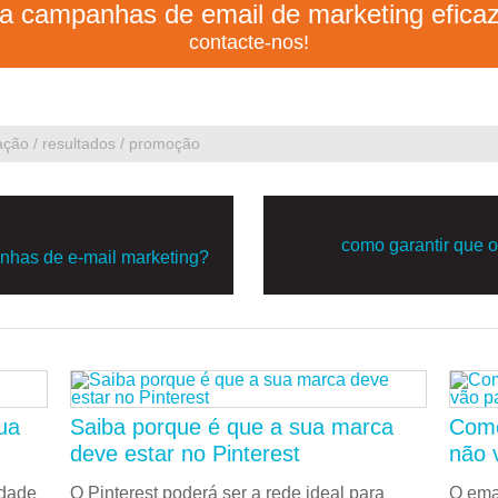
ça campanhas de email de marketing eficaz
contacte-nos!
zação / resultados / promoção
como garantir que 
anhas de e-mail marketing?
ua
Saiba porque é que a sua marca
Como
deve estar no Pinterest
não 
idade
O Pinterest poderá ser a rede ideal para
O ema