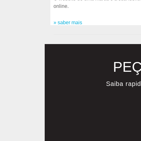
online.
» saber mais
PEÇ
Saiba rapi