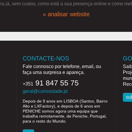
a já, sem custos, como está a sua presença online e como mel
» analisar website
CONTACTE-NOS
GO
Fale connosco por telefone, email, ou
Saib
faça uma surpresa e apareça.
Proj
mund
91 847 55 75
+351
Rece
geral@curiosidade.pt
su
Depois de 9 anos em
LISBOA
(Santos, Bairro
Alto e LXFactory), e depois de 6 anos em
PENICHE
somos agora uma equipa que
trabalha remotamente, de Peniche, Portugal,
para o resto do Mundo.