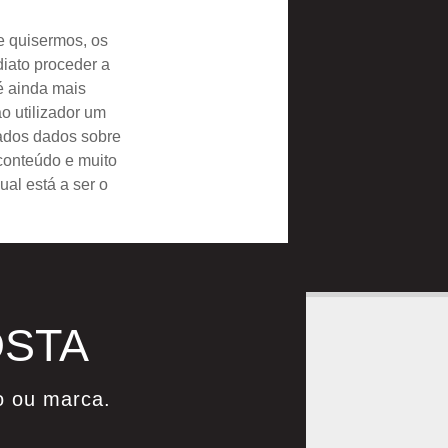
e quisermos, os
iato proceder a
é ainda mais
o utilizador um
zados dados sobre
conteúdo e muito
al está a ser o
OSTA
o ou marca.