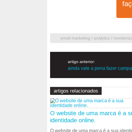
fa
email marketing / analytics / monitori
artigo anterior:
ainda vale a pena fazer camp
artigos relacionados
O website de uma marca é a s
identidade online.
O website de uma marca é a sua ident