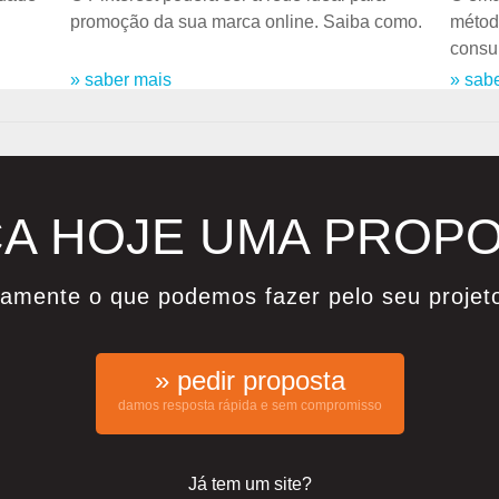
promoção da sua marca online. Saiba como.
métod
consum
» saber mais
» sab
A HOJE UMA PROP
damente o que podemos fazer pelo seu projet
» pedir proposta
damos resposta rápida e sem compromisso
Já tem um site?