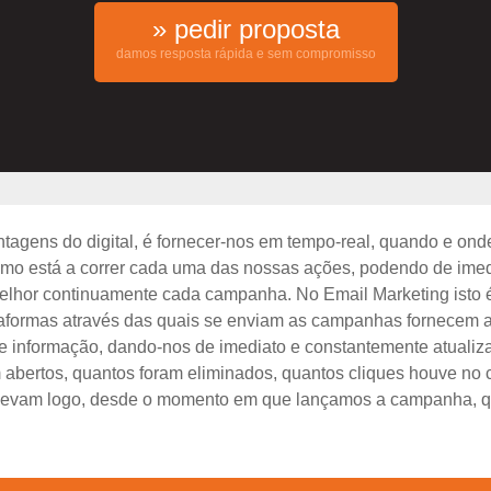
» pedir proposta
damos resposta rápida e sem compromisso
agens do digital, é fornecer-nos em tempo-real, quando e ond
mo está a correr cada uma das nossas ações, podendo de imed
elhor continuamente cada campanha. No Email Marketing isto 
taformas através das quais se enviam as campanhas fornecem a
e informação, dando-nos de imediato e constantemente atuali
 abertos, quantos foram eliminados, quantos cliques houve no 
elevam logo, desde o momento em que lançamos a campanha, qu