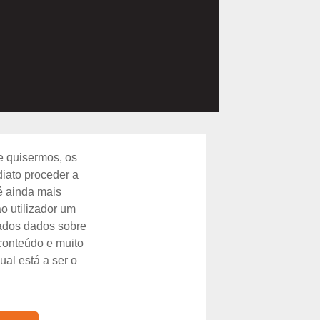
e quisermos, os
iato proceder a
é ainda mais
o utilizador um
zados dados sobre
conteúdo e muito
al está a ser o