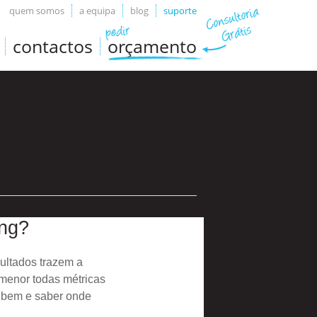
quem somos
a equipa
blog
suporte
contactos
orçamento
ing?
ultados trazem a
rmenor todas métricas
ar bem e saber onde