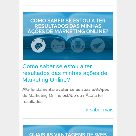
Como saber se estou a ter
resultados das minhas ações de
Marketing Online?
Ã‰ fundamental avaliar se as suas aÃ§Ãµes
de Marketing Online estÃ£o ou nÃ£o a ter
resultados...
» saber mais