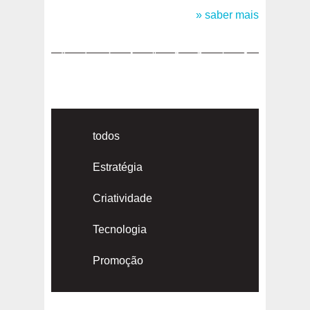
» saber mais
«
1
2
3
4
5
6
7
8
»
todos
Estratégia
Criatividade
Tecnologia
Promoção