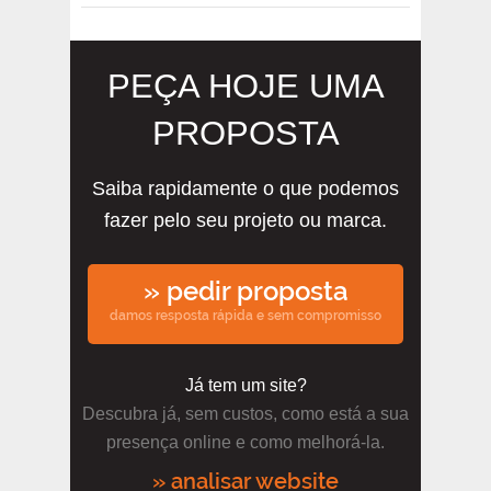
PEÇA HOJE UMA
PROPOSTA
Saiba rapidamente o que podemos
fazer pelo seu projeto ou marca.
» pedir proposta
damos resposta rápida e sem compromisso
Já tem um site?
Descubra já, sem custos, como está a sua
presença online e como melhorá-la.
» analisar website