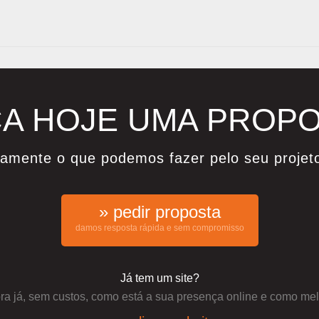
A HOJE UMA PROP
damente o que podemos fazer pelo seu projet
» pedir proposta
damos resposta rápida e sem compromisso
Já tem um site?
a já, sem custos, como está a sua presença online e como mel